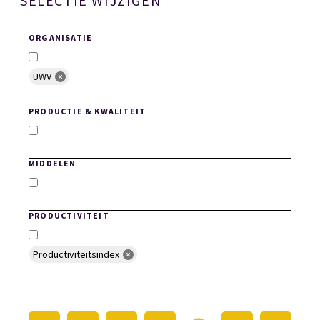
SELECTIE WIJZIGEN
ORGANISATIE
UWV
Selecteer Organisaties
PRODUCTIE & KWALITEIT
Productie en Kwaliteit
MIDDELEN
Middelen
PRODUCTIVITEIT
Productiviteitsindex
Productiviteit