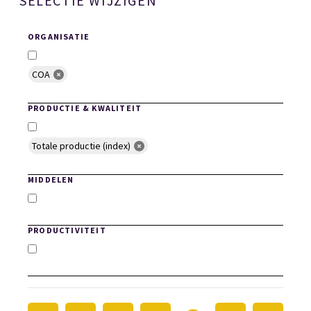
SELECTIE WIJZIGEN
ORGANISATIE
COA
Selecteer Organisaties
PRODUCTIE & KWALITEIT
Totale productie (index)
Productie en Kwaliteit
MIDDELEN
Middelen
PRODUCTIVITEIT
Productiviteit