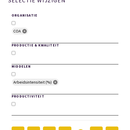
SELECTIE WIJZIGEN
ORGANISATIE
COA
Selecteer Organisaties
PRODUCTIE & KWALITEIT
Productie en Kwaliteit
MIDDELEN
Arbeidsintensiteit (%)
Middelen
PRODUCTIVITEIT
Productiviteit